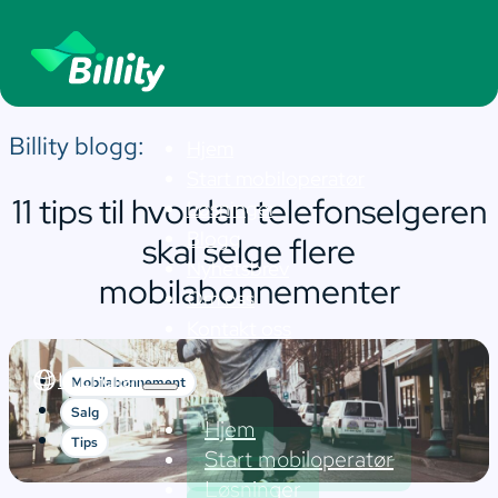
Billity blogg:
Hjem
Start mobiloperatør
11 tips til hvordan telefonselgeren
Løsninger
Blogg
skal selge flere
Nyhetsbrev
mobilabonnementer
Om oss
Kontakt oss
In English
Mobilabonnement
Salg
Hjem
Tips
Start mobiloperatør
Løsninger